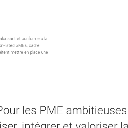
alorisant et conforme à la
on-listed SMEs, cadre
aitent mettre en place une
Pour les PME ambitieuses 
iser, intégrer et valoriser l