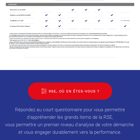
RSE, OÙ EN ÊTES-VOUS ?
Répondez au court questionnaire pour vous permettre
d'appréhender les grands items de la RSE,
vous permettre un premier niveau d'analyse de votre démarche
et vous engager durablement vers la performance.